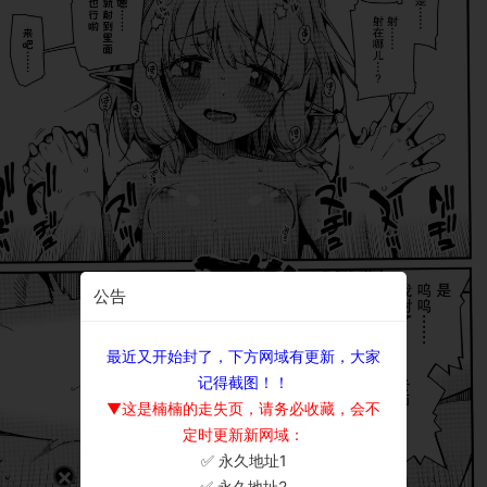
公告
最近又开始封了，下方网域有更新，大家
记得截图！！
▼这是楠楠的走失页，请务必收藏，会不
定时更新新网域：
✅ 永久地址1
×
✅ 永久地址2