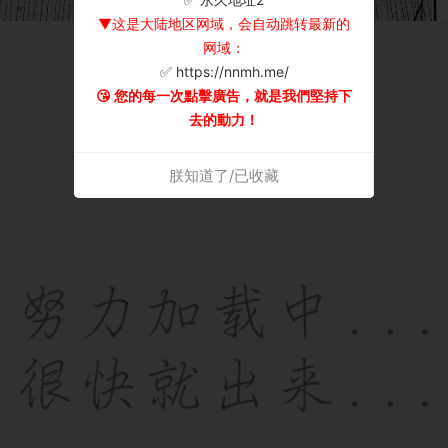
▼这是大陆地区网域，会自动跳转最新的
网域：
✅ https://nnmh.me/
😘 您的每一次點擊廣告，就是我們堅持下
去的動力！
朕知道了/已收藏