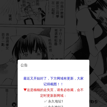
公告
最近又开始封了，下方网域有更新，大家
记得截图！！
▼这是楠楠的走失页，请务必收藏，会不
定时更新新网域：
✅ 永久地址1
×
✅ 永久地址2