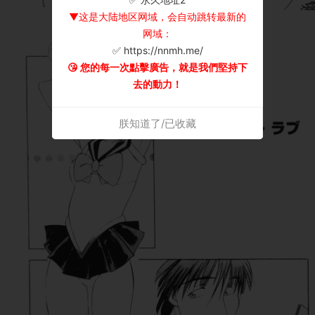
▼这是大陆地区网域，会自动跳转最新的
网域：
✅ https://nnmh.me/
😘 您的每一次點擊廣告，就是我們堅持下
去的動力！
朕知道了/已收藏