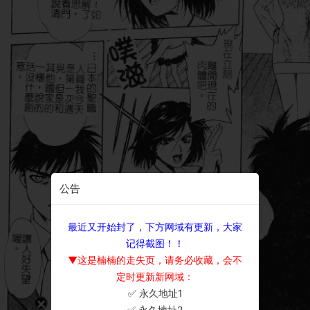
公告
最近又开始封了，下方网域有更新，大家
记得截图！！
▼这是楠楠的走失页，请务必收藏，会不
定时更新新网域：
✅ 永久地址1
×
✅ 永久地址2