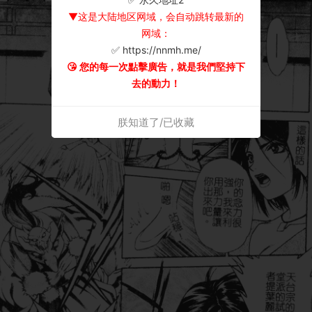
▼这是大陆地区网域，会自动跳转最新的
网域：
✅ https://nnmh.me/
😘 您的每一次點擊廣告，就是我們堅持下
去的動力！
朕知道了/已收藏