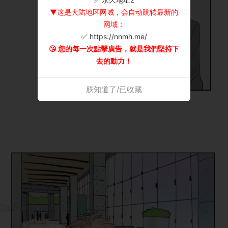
▼这是大陆地区网域，会自动跳转最新的
网域：
✅ https://nnmh.me/
😘 您的每一次點擊廣告，就是我們堅持下
去的動力！
朕知道了/已收藏