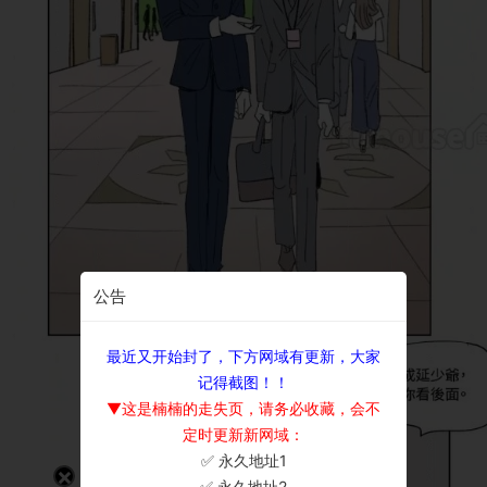
公告
最近又开始封了，下方网域有更新，大家
记得截图！！
▼这是楠楠的走失页，请务必收藏，会不
定时更新新网域：
✅ 永久地址1
×
✅ 永久地址2