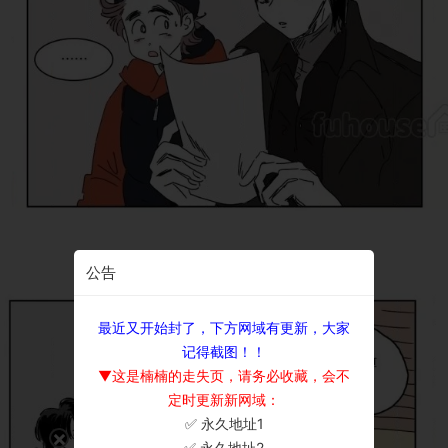
公告
最近又开始封了，下方网域有更新，大家
记得截图！！
▼这是楠楠的走失页，请务必收藏，会不
定时更新新网域：
✅ 永久地址1
×
✅ 永久地址2