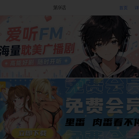
第9话
首页
详