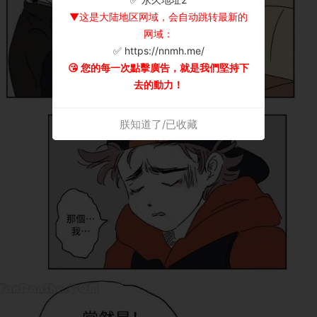
▼这是大陆地区网域，会自动跳转最新的
网域：
✅ https://nnmh.me/
😘 您的每一次點擊廣告，就是我們堅持下
去的動力！
朕知道了/已收藏