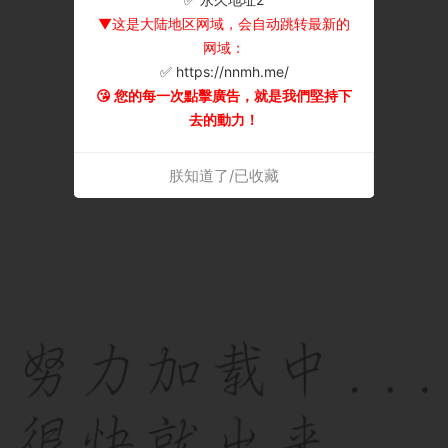
▼这是大陆地区网域，会自动跳转最新的
网域：
✅ https://nnmh.me/
😘 您的每一次點擊廣告，就是我們堅持下
去的動力！
朕知道了/已收藏