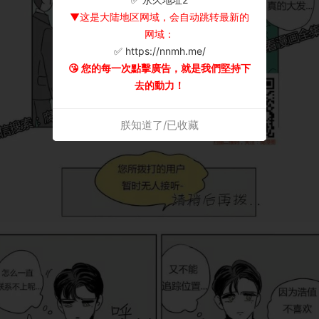
▼这是大陆地区网域，会自动跳转最新的
网域：
✅ https://nnmh.me/
😘 您的每一次點擊廣告，就是我們堅持下
去的動力！
朕知道了/已收藏