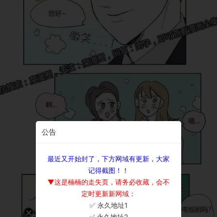
公告
最近又开始封了，下方网域有更新，大家
记得截图！！
▼这是楠楠的走失页，请务必收藏，会不
定时更新新网域：
✅ 永久地址1
×
✅ 永久地址2