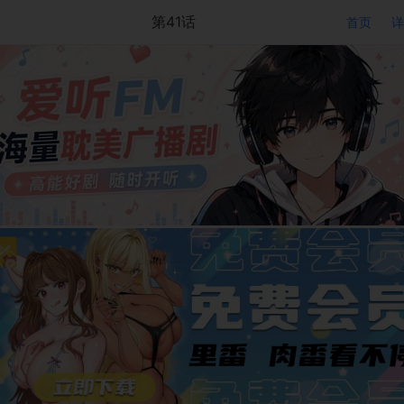
第41话
首页
详