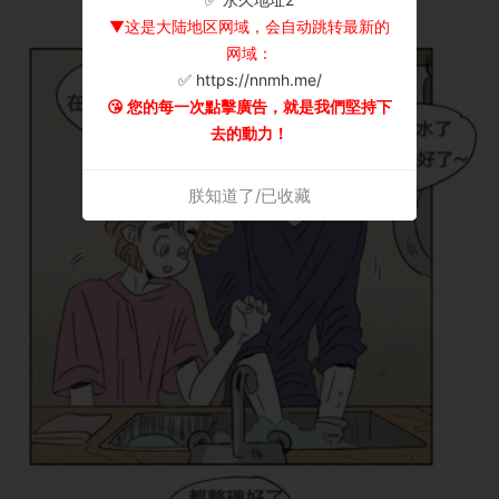
▼这是大陆地区网域，会自动跳转最新的
网域：
✅ https://nnmh.me/
😘 您的每一次點擊廣告，就是我們堅持下
去的動力！
朕知道了/已收藏