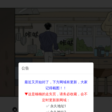
公告
最近又开始封了，下方网域有更新，大家
记得截图！！
▼这是楠楠的走失页，请务必收藏，会不
定时更新新网域：
✅ 永久地址1
×
✅ 永久地址2