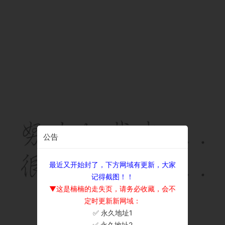
公告
最近又开始封了，下方网域有更新，大家
记得截图！！
▼这是楠楠的走失页，请务必收藏，会不
定时更新新网域：
✅ 永久地址1
×
✅ 永久地址2