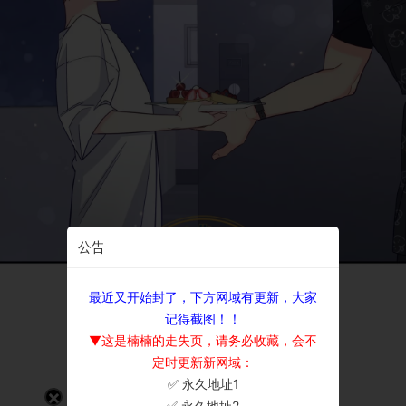
公告
最近又开始封了，下方网域有更新，大家
记得截图！！
▼这是楠楠的走失页，请务必收藏，会不
定时更新新网域：
✅ 永久地址1
×
✅ 永久地址2