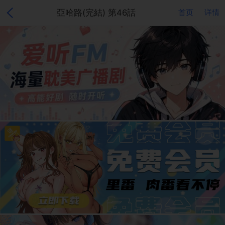
亞哈路(完結) 第46話
首页
详情