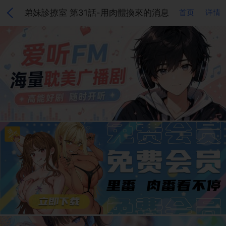
弟妹診撩室 第31話-用肉體換來的消息
首页
详情