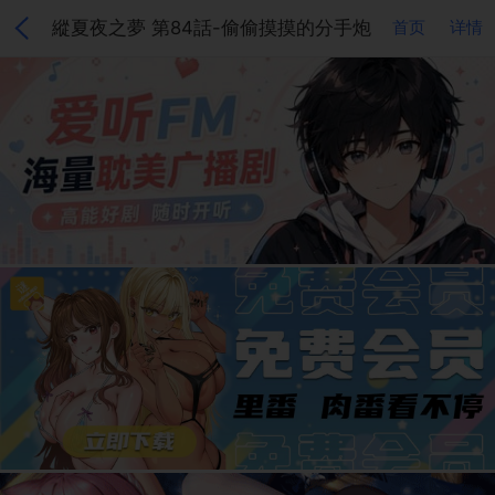
縱夏夜之夢 第84話-偷偷摸摸的分手炮
首页
详情