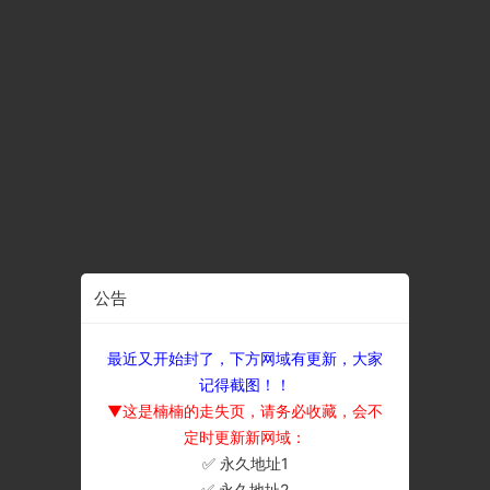
公告
最近又开始封了，下方网域有更新，大家
记得截图！！
▼这是楠楠的走失页，请务必收藏，会不
定时更新新网域：
✅ 永久地址1
×
✅ 永久地址2