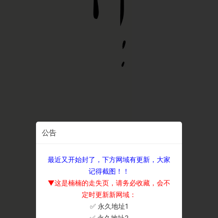
公告
最近又开始封了，下方网域有更新，大家
记得截图！！
▼这是楠楠的走失页，请务必收藏，会不
定时更新新网域：
✅ 永久地址1
×
✅ 永久地址2