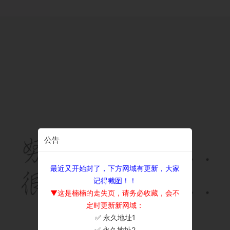
公告
最近又开始封了，下方网域有更新，大家
记得截图！！
▼这是楠楠的走失页，请务必收藏，会不
定时更新新网域：
✅ 永久地址1
×
✅ 永久地址2