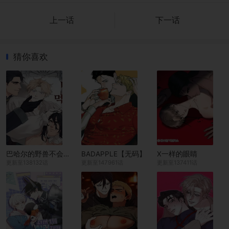
上一话
下一话
猜你喜欢
巴哈尔的野兽不会放过猎物
BADAPPLE【无码】
X一样的眼睛
更新至138132话
更新至147961话
更新至137411话