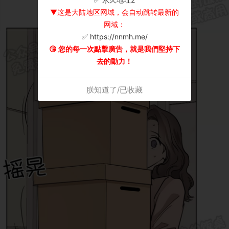
▼这是大陆地区网域，会自动跳转最新的
网域：
✅ https://nnmh.me/
😘 您的每一次點擊廣告，就是我們堅持下
去的動力！
朕知道了/已收藏