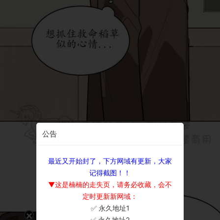
公告
最近又开始封了，下方网域有更新，大家
记得截图！！
▼这是楠楠的走失页，请务必收藏，会不
定时更新新网域：
✅ 永久地址1
×
✅ 永久地址2