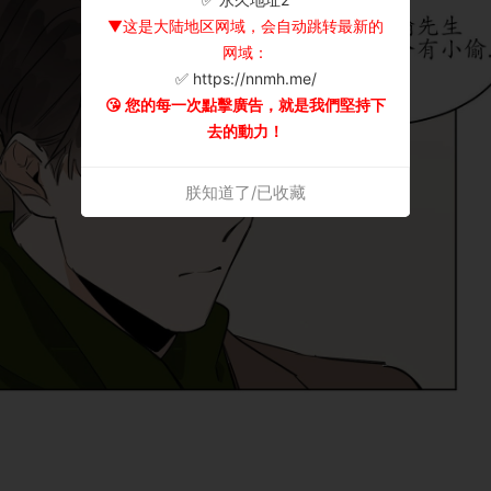
▼这是大陆地区网域，会自动跳转最新的
网域：
✅ https://nnmh.me/
😘 您的每一次點擊廣告，就是我們堅持下
去的動力！
朕知道了/已收藏