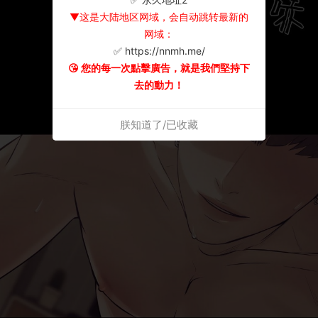
▼这是大陆地区网域，会自动跳转最新的
网域：
✅ https://nnmh.me/
😘 您的每一次點擊廣告，就是我們堅持下
去的動力！
朕知道了/已收藏