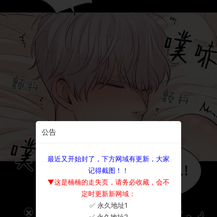
公告
最近又开始封了，下方网域有更新，大家
记得截图！！
▼这是楠楠的走失页，请务必收藏，会不
定时更新新网域：
✅ 永久地址1
×
✅ 永久地址2