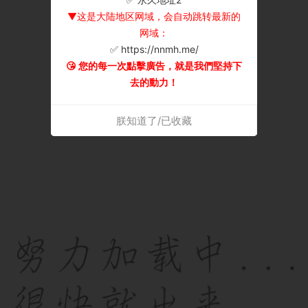
▼这是大陆地区网域，会自动跳转最新的
网域：
✅ https://nnmh.me/
😘 您的每一次點擊廣告，就是我們堅持下
去的動力！
朕知道了/已收藏