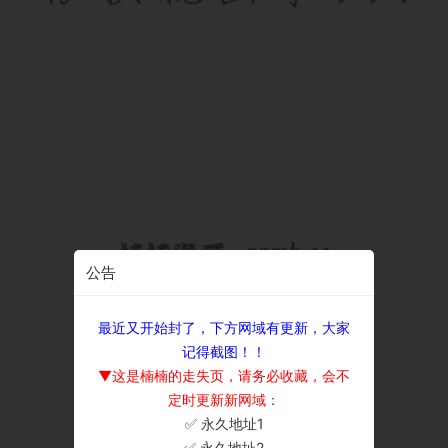
公告
最近又开始封了，下方网域有更新，大家
记得截图！！
▼这是楠楠的走失页，请务必收藏，会不
定时更新新网域：
✅ 永久地址1
×
✅ 永久地址2