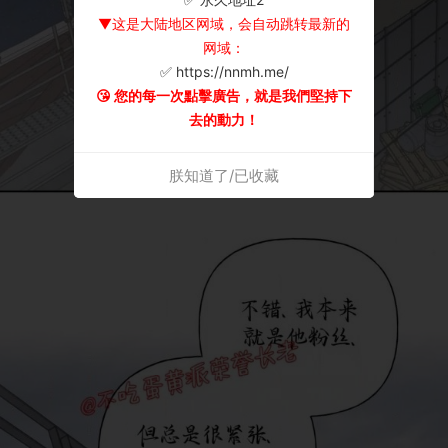
▼这是大陆地区网域，会自动跳转最新的
网域：
✅ https://nnmh.me/
😘 您的每一次點擊廣告，就是我們堅持下
去的動力！
朕知道了/已收藏