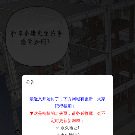
公告
最近又开始封了，下方网域有更新，大家
记得截图！！
▼这是楠楠的走失页，请务必收藏，会不
定时更新新网域：
✅ 永久地址1
×
✅ 永久地址2