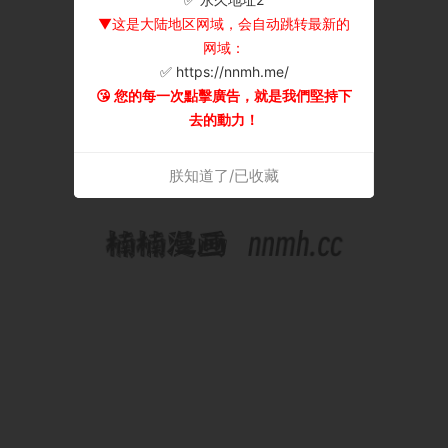
▼这是大陆地区网域，会自动跳转最新的
网域：
✅ https://nnmh.me/
😘 您的每一次點擊廣告，就是我們堅持下
去的動力！
朕知道了/已收藏