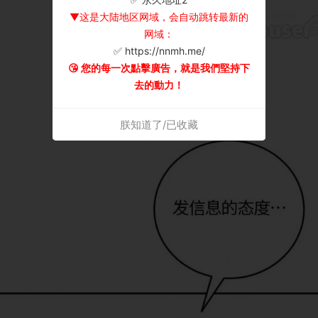
▼这是大陆地区网域，会自动跳转最新的
网域：
✅ https://nnmh.me/
😘 您的每一次點擊廣告，就是我們堅持下
去的動力！
朕知道了/已收藏