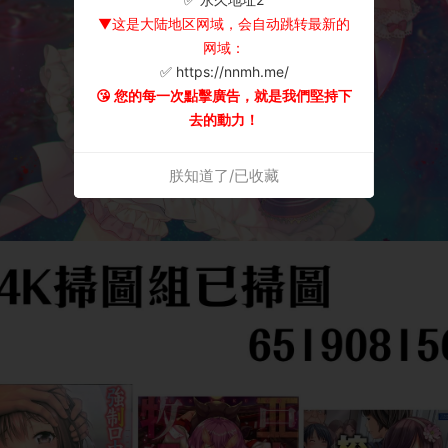
▼这是大陆地区网域，会自动跳转最新的
网域：
✅ https://nnmh.me/
😘 您的每一次點擊廣告，就是我們堅持下
去的動力！
朕知道了/已收藏