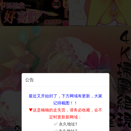
公告
最近又开始封了，下方网域有更新，大家
记得截图！！
▼这是楠楠的走失页，请务必收藏，会不
定时更新新网域：
✅ 永久地址1
×
✅ 永久地址2