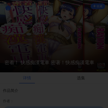
收藏
密着！ 快感痴漢電車 密著！快感痴漢電車
详情
选集
作品简介
作者：