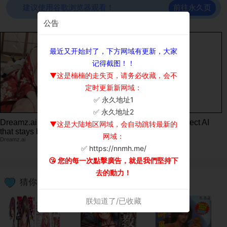
前往永久页
建议使用谷歌浏览器观看！
公告
最近又开始封了，下方网域有更新，大家
记得截图！！
▼这是楠楠的走失页，请务必收藏，会不
定时更新新网域：
✅ 永久地址1
×
✅ 永久地址2
Dreamz.ai - A conversation
Dreamz.ai - Your perfect AI
▼这是大陆地区网域，会自动跳转最新的
that stays between you
Girlfriend
网域：
Dreamz.ai
Dreamz.ai
✅ https://nnmh.me/
😘 您的每一次點擊廣告，就是我們堅持下
去的動力！
猜你喜欢
朕知道了/已收藏