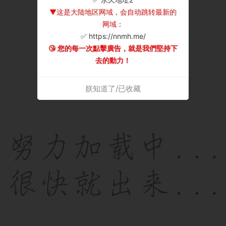
▼这是大陆地区网域，会自动跳转最新的
网域：
✅ https://nnmh.me/
😘 您的每一次點擊廣告，就是我們堅持下
去的動力！
朕知道了/已收藏