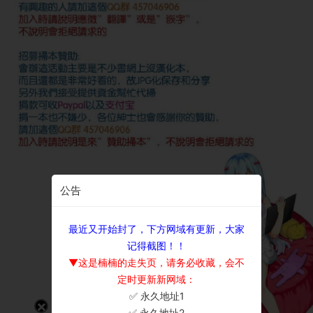
公告
最近又开始封了，下方网域有更新，大家
记得截图！！
▼这是楠楠的走失页，请务必收藏，会不
定时更新新网域：
✅ 永久地址1
×
✅ 永久地址2