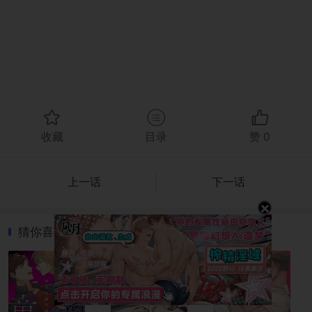
收藏
目录
赞
0
上一话
下一话
×
猜你喜欢