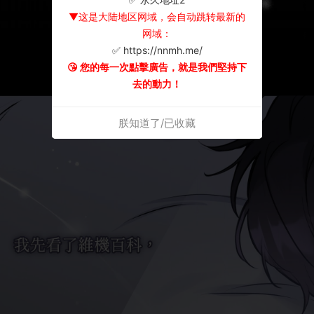
▼这是大陆地区网域，会自动跳转最新的
网域：
✅ https://nnmh.me/
😘 您的每一次點擊廣告，就是我們堅持下
去的動力！
朕知道了/已收藏