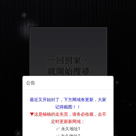
公告
最近又开始封了，下方网域有更新，大家
记得截图！！
▼这是楠楠的走失页，请务必收藏，会不
定时更新新网域：
✅ 永久地址1
×
✅ 永久地址2